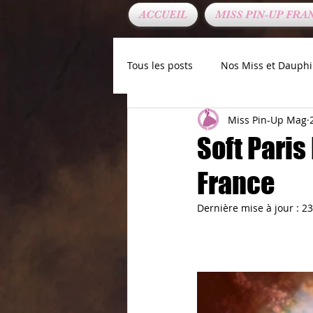
ACCUEIL
MISS PIN-UP FRA
Tous les posts
Nos Miss et Dauph
Miss Pin-Up Mag
Chroniques de nos Elues
No
Soft Paris
France
Dernière mise à jour :
23