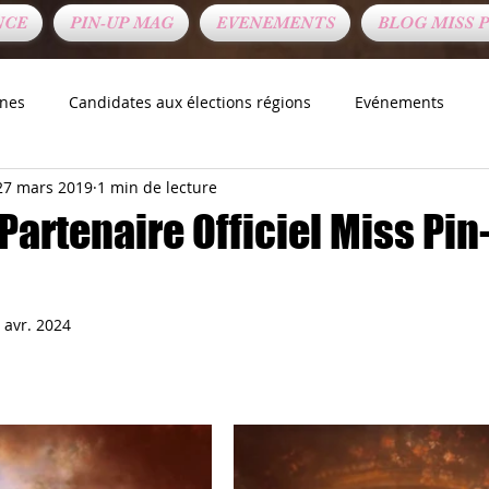
NCE
PIN-UP MAG
EVENEMENTS
BLOG MISS P
ines
Candidates aux élections régions
Evénements
27 mars 2019
1 min de lecture
s Partenaires
Autre
 Partenaire Officiel Miss Pin
 avr. 2024