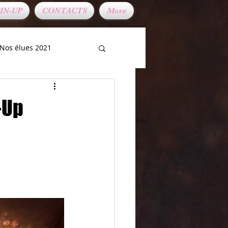
IN-UP
CONTACTS
More
Nos élues 2021
-Up