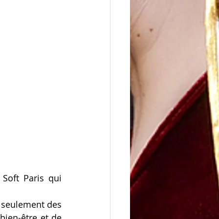
oft Paris qui 
 seulement des 
ien-être et de 